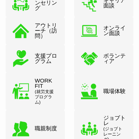
キャリア
ンセリン
面談
グ
アウトリ
オンライ
ーチ（訪
ン面談
問）
支援プロ
ボランテ
グラム
ィア
WORK
FIT
職場体験
(就労支援
プログラ
ム)
ジョブト
レ
職親制度
(ジョブト
レーニン