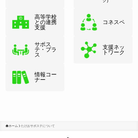
グ)
高等学校
との連携
コネスペ
支援
サポス
支援ネッ
テ・プラ
トワーク
ス
情報コー
ナー
ホーム
たけおサポステについて