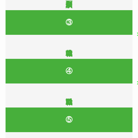
③
④
⑤