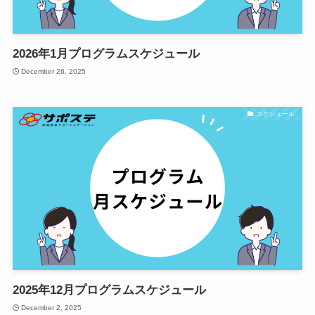
2026年1月プログラムスケジュール
December 26, 2025
スケジュール
2025年12月プログラムスケジュール
December 2, 2025